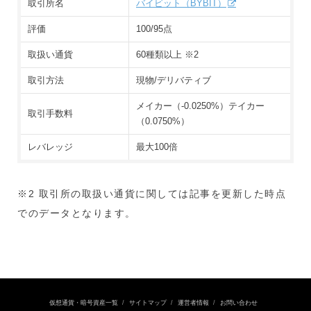
取引所名
バイビット（BYBIT）
評価
100/95点
取扱い通貨
60種類以上 ※2
取引方法
現物/デリバティブ
メイカー（-0.0250%）テイカー
取引手数料
（0.0750%）
レバレッジ
最大100倍
※2 取引所の取扱い通貨に関しては記事を更新した時点
でのデータとなります。
仮想通貨・暗号資産一覧
サイトマップ
運営者情報
お問い合わせ